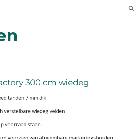
ion
en
actory 300 cm wiedeg
eed tanden 7 mm dik
h verstelbare wiedeg velden
op voorraad staan
ard voorzien van afneembare markeringsborden