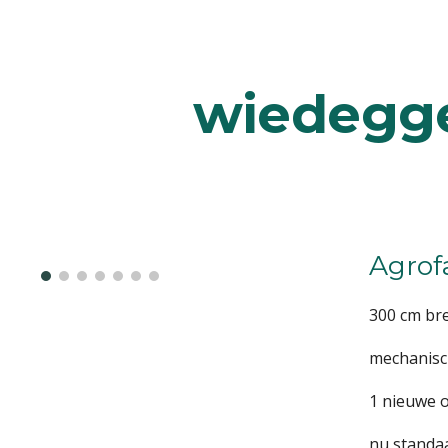
ip to main content
Skip to navigat
wiedegg
Agrof
300 cm br
mechanisc
1 nieuwe 
nu standa