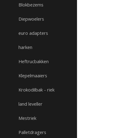
Blokbezems
Diepwoelers
euro adapters
harken
Heftrucbakken
Klepelmaaiers
Krokodilbak - riek
land leveller
Mestriek
Palletdragers