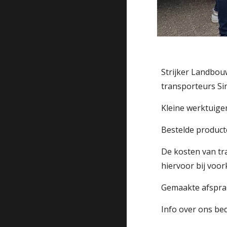
Strijker Landbou
transporteurs Si
Kleine werktuige
Bestelde product
De kosten van tra
hiervoor bij voor
Gemaakte afsprak
Info over ons bed