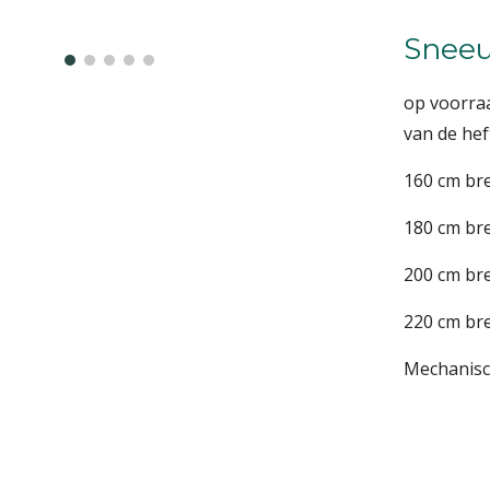
Sneeu
op voorra
van de hef
160 cm b
180 cm b
200 cm b
220 cm b
Mechanisch