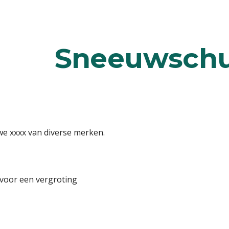
ip to main content
Skip to navigat
Sneeuwschu
we xxxx van diverse merken.
 voor een vergroting