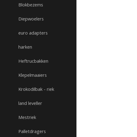
Blokbezems
Diepwoelers
euro adapters
harken
Heftrucbakken
Klepelmaaiers
Krokodilbak - riek
land leveller
Mestriek
Palletdragers